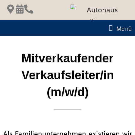
Menü
Mitverkaufender
Verkaufsleiter/in
(m/w/d)
Als Familienunternehmen existieren wir