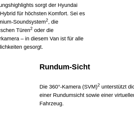
ungshighlights sorgt der Hyundai
ybrid für höchsten Komfort. Sei es
2
mium-Soundsystem
, die
2
ischen Türen
oder die
kamera – in diesem Van ist für alle
chkeiten gesorgt.
Rundum-Sicht
2
Die 360°-Kamera (SVM)
unterstützt d
einer Rundumsicht sowie einer virtuell
Fahrzeug.