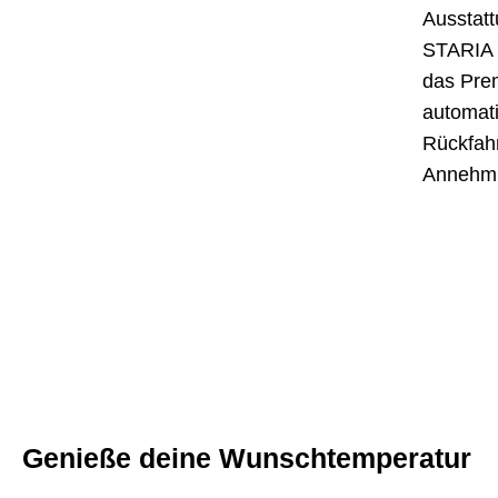
Ausstatt
STARIA H
das Pre
automat
Rückfahr
Annehmli
Genieße deine Wunschtemperatur