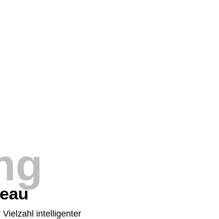
ng
veau
 Vielzahl intelligenter