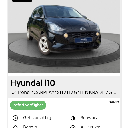
Hyundai i10
1.2 Trend *CARPLAY*SITZHZG*LENKRADHZG*KLIMAAUTO*
G9540
sofort verfügbar
Gebrauchtfzg.
Schwarz
Benzin
43.311 km