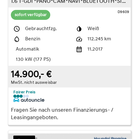
1.6 T-GDi *PANO*CAM*NAVI*BLUETOOTH*SITZHZG*
D9609
sofort verfügbar
Gebrauchtfzg.
Weiß
Benzin
112.245 km
Automatik
11.2017
130 kW (177 PS)
14.900,- €
MwSt. nicht ausweisbar
Fairer Preis
Fragen Sie nach unseren Finanzierungs- /
Leasingangeboten.