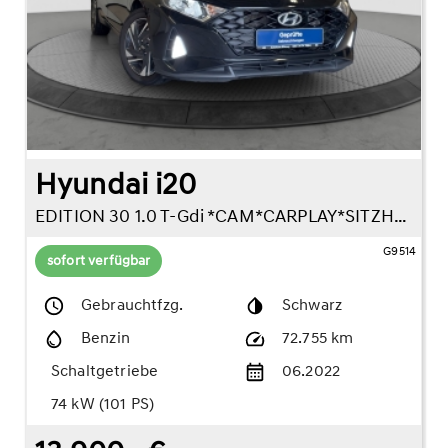
Hyundai i20
EDITION 30 1.0 T-Gdi *CAM*CARPLAY*SITZHZG*
G9514
sofort verfügbar
Gebrauchtfzg.
Schwarz
Benzin
72.755 km
Schaltgetriebe
06.2022
74 kW (101 PS)