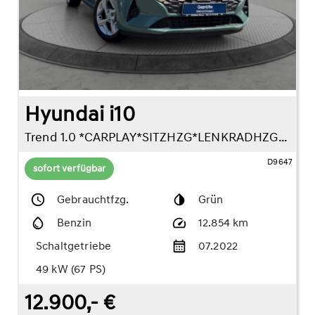
Hyundai i10
Trend 1.0 *CARPLAY*SITZHZG*LENKRADHZG*DAB*
D9647
sofort verfügbar
Gebrauchtfzg.
Grün
Benzin
12.854 km
Schaltgetriebe
07.2022
49 kW (67 PS)
12.900,- €