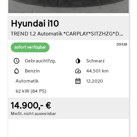
Hyundai i10
TREND 1.2 Automatik *CARPLAY*SITZHZG*DAB*KLIMA*
D9538
sofort verfügbar
Gebrauchtfzg.
Schwarz
Benzin
44.501 km
Automatik
12.2020
62 kW (84 PS)
14.900,- €
MwSt. nicht ausweisbar