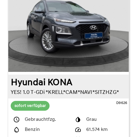
Hyundai KONA
YES! 1.0 T-GDi *KRELL*CAM*NAVI*SITZHZG*
D9626
sofort verfügbar
Gebrauchtfzg.
Grau
Benzin
61.574 km