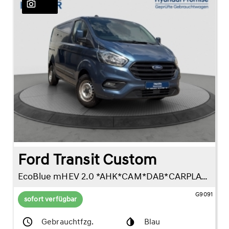
24
Ford Transit Custom
EcoBlue mHEV 2.0 *AHK*CAM*DAB*CARPLAY*
G9091
sofort verfügbar
Gebrauchtfzg.
Blau