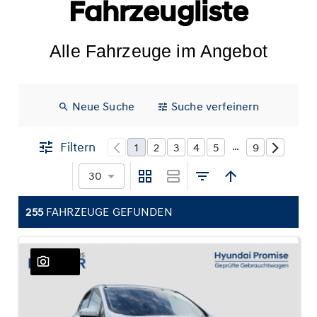
Fahrzeugliste
Alle Fahrzeuge im Angebot
Neue Suche
Suche verfeinern
Filtern
1
2
3
4
5
9
…
30
255
FAHRZEUGE GEFUNDEN
26