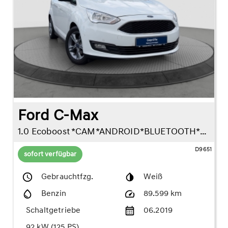
Ford C-Max
1.0 Ecoboost *CAM*ANDROID*BLUETOOTH*SITZHZG*
D9651
sofort verfügbar
Gebrauchtfzg.
Weiß
Benzin
89.599 km
Schaltgetriebe
06.2019
92 kW (125 PS)