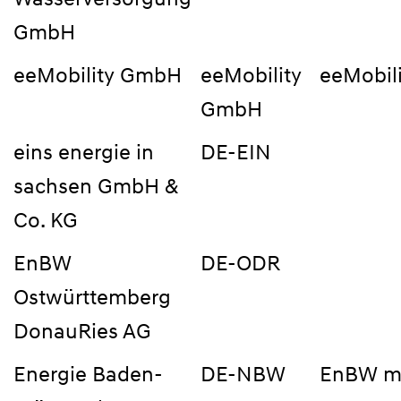
GmbH
eeMobility GmbH
eeMobility
eeMobil
GmbH
eins energie in
DE-EIN
sachsen GmbH &
Co. KG
EnBW
DE-ODR
Ostwürttemberg
DonauRies AG
Energie Baden-
DE-NBW
EnBW mo